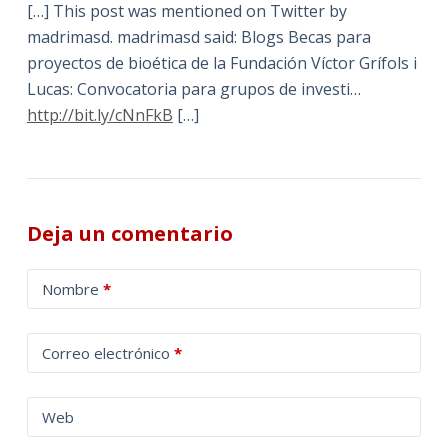
[…] This post was mentioned on Twitter by
madrimasd. madrimasd said: Blogs Becas para
proyectos de bioética de la Fundación Víctor Grífols i
Lucas: Convocatoria para grupos de investi…
http://bit.ly/cNnFkB
[…]
Deja un comentario
A
Nombre
*
l
t
Correo electrónico
*
e
r
n
Web
a