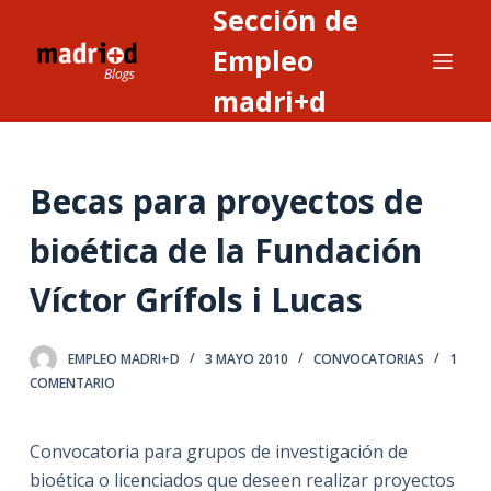
Sección de
S
a
Empleo
l
madri+d
t
a
r
Becas para proyectos de
a
l
bioética de la Fundación
c
o
Víctor Grífols i Lucas
n
t
EMPLEO MADRI+D
3 MAYO 2010
CONVOCATORIAS
1
e
COMENTARIO
n
i
Convocatoria para grupos de investigación de
d
bioética o licenciados que deseen realizar proyectos
o