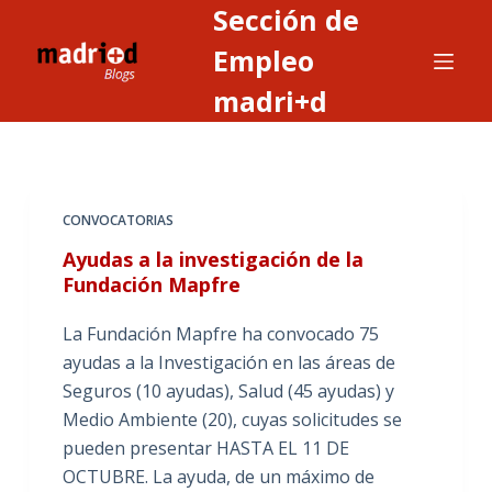
Sección de
S
a
Empleo
l
madri+d
t
a
r
a
CONVOCATORIAS
l
c
Ayudas a la investigación de la
o
Fundación Mapfre
n
La Fundación Mapfre ha convocado 75
t
ayudas a la Investigación en las áreas de
e
Seguros (10 ayudas), Salud (45 ayudas) y
n
Medio Ambiente (20), cuyas solicitudes se
i
pueden presentar HASTA EL 11 DE
d
OCTUBRE. La ayuda, de un máximo de
o