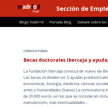
S
Sección de Empl
a
l
Blogs madri+d
Portada Blog
Debate sobre los ar
t
a
r
a
l
CONVOCATORIAS
c
Becas doctorales Ibercaja y ayuda
o
n
La Fundación Ibercaja convoca de nuevo las Bec
t
Las becas se dividen en: 5 ayudas predoctorales
e
económicas, biología, medicina, ciencias sociale
n
artes y humanidades (bases) La convocatoria e
i
de 20.000 euros, en los que se consideran incl
d
manutención, más eventualidades.…
o