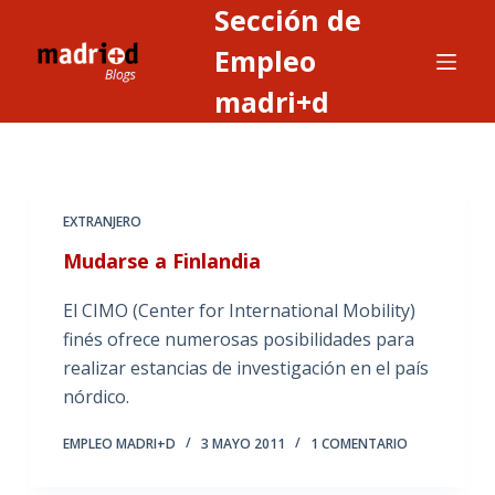
Sección de
S
a
Empleo
l
madri+d
t
a
r
a
EXTRANJERO
l
c
Mudarse a Finlandia
o
El CIMO (Center for International Mobility)
n
finés ofrece numerosas posibilidades para
t
realizar estancias de investigación en el país
e
nórdico.
n
i
EMPLEO MADRI+D
3 MAYO 2011
1 COMENTARIO
d
o