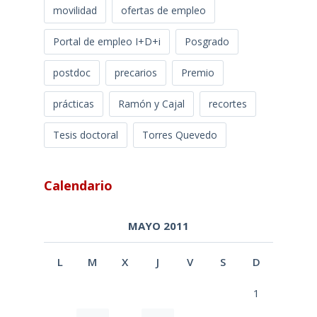
movilidad
ofertas de empleo
Portal de empleo I+D+i
Posgrado
postdoc
precarios
Premio
prácticas
Ramón y Cajal
recortes
Tesis doctoral
Torres Quevedo
Calendario
MAYO 2011
L
M
X
J
V
S
D
1