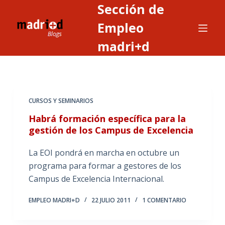
Sección de
S
a
Empleo
l
madri+d
t
a
r
a
CURSOS Y SEMINARIOS
l
c
Habrá formación específica para la
o
gestión de los Campus de Excelencia
n
La EOI pondrá en marcha en octubre un
t
programa para formar a gestores de los
e
Campus de Excelencia Internacional.
n
i
EMPLEO MADRI+D
22 JULIO 2011
1 COMENTARIO
d
o