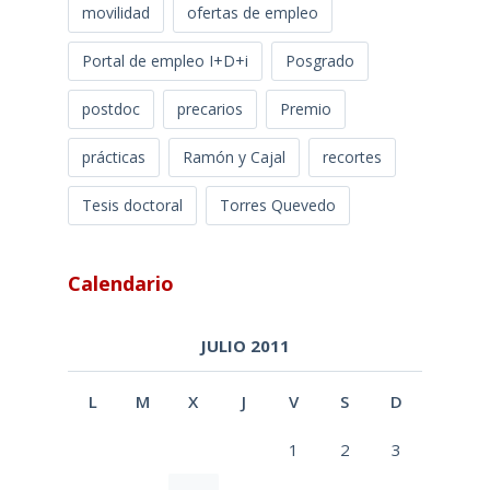
movilidad
ofertas de empleo
Portal de empleo I+D+i
Posgrado
postdoc
precarios
Premio
prácticas
Ramón y Cajal
recortes
Tesis doctoral
Torres Quevedo
Calendario
JULIO 2011
L
M
X
J
V
S
D
1
2
3