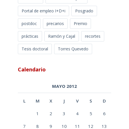
Portal de empleo I+D+i
Posgrado
postdoc
precarios
Premio
prácticas
Ramón y Cajal
recortes
Tesis doctoral
Torres Quevedo
Calendario
MAYO 2012
L
M
X
J
V
S
D
1
2
3
4
5
6
7
8
9
10
11
12
13