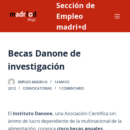
Sección de
S
a
Empleo
l
madri+d
t
a
r
Becas Danone de
a
l
investigación
c
o
n
EMPLEO MADRI+D
14 MAYO
2012
CONVOCATORIAS
1 COMENTARIO
t
e
n
i
El
Instituto Danone
, una Asociación Científica sin
d
ánimo de lucro dependiente de la multinacional de la
o
alimentación, convoca
cinco becas anuales