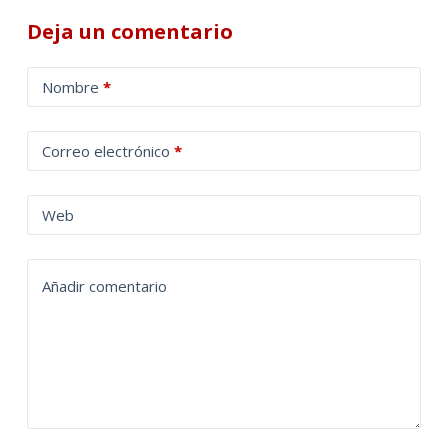
Deja un comentario
A
Nombre
*
l
t
Correo electrónico
*
e
r
n
Web
a
t
Añadir comentario
i
v
e
: