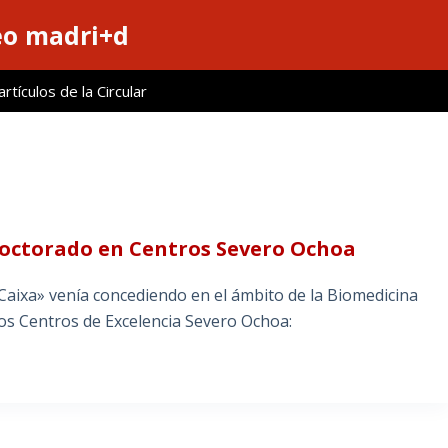
eo madri+d
tículos de la Circular
doctorado en Centros Severo Ochoa
Caixa» venía concediendo en el ámbito de la Biomedicina
los Centros de Excelencia Severo Ochoa: