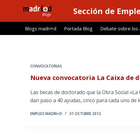
S
Sección de Empl
a
l
Blogs madri+d
Portada Blog
Debate sobre los ar
t
a
r
a
l
CONVOCATORIAS
c
Nueva convocatoria La Caixa de 
o
n
Las becas de doctorado que la Obra Social «La 
t
dan paso a 40 ayudas, cinco para cada uno de 
e
n
EMPLEO MADRI+D
31 OCTUBRE 2012
i
d
o