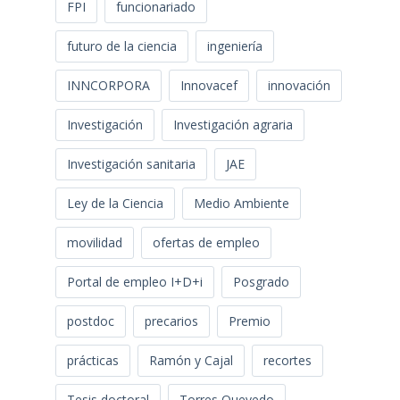
FPI
funcionariado
futuro de la ciencia
ingeniería
INNCORPORA
Innovacef
innovación
Investigación
Investigación agraria
Investigación sanitaria
JAE
Ley de la Ciencia
Medio Ambiente
movilidad
ofertas de empleo
Portal de empleo I+D+i
Posgrado
postdoc
precarios
Premio
prácticas
Ramón y Cajal
recortes
Tesis doctoral
Torres Quevedo