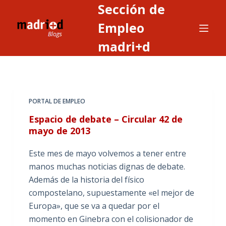
Sección de
S
a
Empleo
l
madri+d
t
a
r
a
PORTAL DE EMPLEO
l
c
Espacio de debate – Circular 42 de
o
mayo de 2013
n
Este mes de mayo volvemos a tener entre
t
manos muchas noticias dignas de debate.
e
Además de la historia del físico
n
compostelano, supuestamente «el mejor de
i
Europa», que se va a quedar por el
d
momento en Ginebra con el colisionador de
o