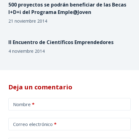
500 proyectos se podrán beneficiar de las Becas
I+D+i del Programa Emple@Joven
21 noviembre 2014
II Encuentro de Científicos Emprendedores
4 noviembre 2014
Deja un comentario
A
Nombre
*
l
t
Correo electrónico
*
e
r