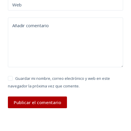
n
Web
a
t
Añadir comentario
i
v
e
:
Guardar mi nombre, correo electrónico y web en este
navegador la próxima vez que comente.
Publicar el comentario