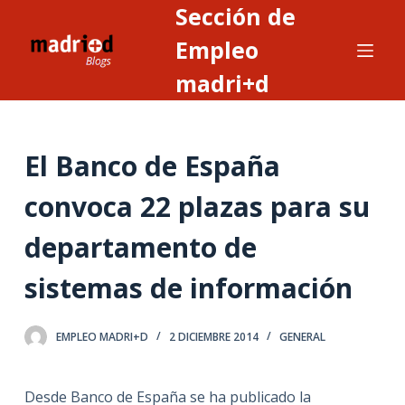
Sección de
S
a
Empleo
l
madri+d
t
a
r
El Banco de España
a
l
convoca 22 plazas para su
c
o
departamento de
n
t
sistemas de información
e
n
EMPLEO MADRI+D
2 DICIEMBRE 2014
GENERAL
i
d
o
Desde Banco de España se ha publicado la