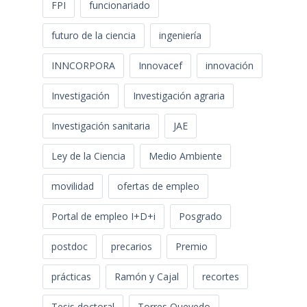
FPI
funcionariado
futuro de la ciencia
ingeniería
INNCORPORA
Innovacef
innovación
Investigación
Investigación agraria
Investigación sanitaria
JAE
Ley de la Ciencia
Medio Ambiente
movilidad
ofertas de empleo
Portal de empleo I+D+i
Posgrado
postdoc
precarios
Premio
prácticas
Ramón y Cajal
recortes
Tesis doctoral
Torres Quevedo