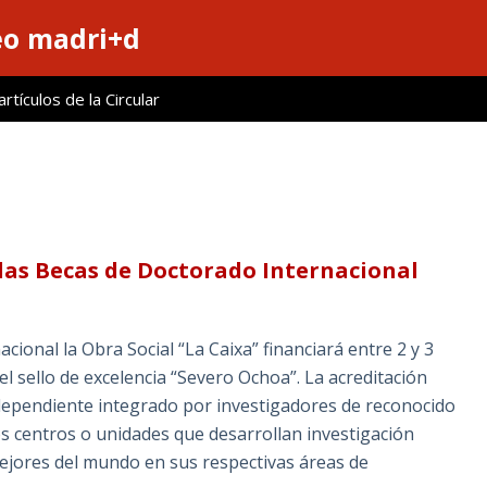
eo madri+d
tículos de la Circular
a las Becas de Doctorado Internacional
ional la Obra Social “La Caixa” financiará entre 2 y 3
l sello de excelencia “Severo Ochoa”. La acreditación
ndependiente integrado por investigadores de reconocido
os centros o unidades que desarrollan investigación
mejores del mundo en sus respectivas áreas de