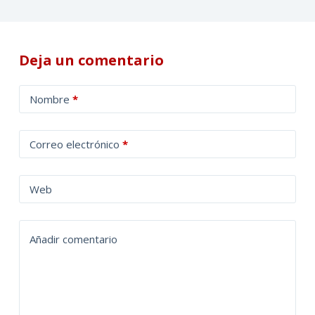
Deja un comentario
A
Nombre
*
l
t
Correo electrónico
*
e
r
n
Web
a
t
Añadir comentario
i
v
e
: