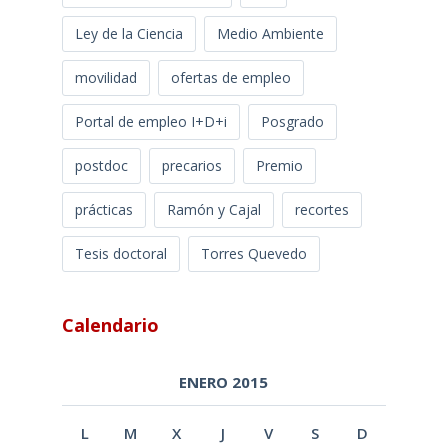
Ley de la Ciencia
Medio Ambiente
movilidad
ofertas de empleo
Portal de empleo I+D+i
Posgrado
postdoc
precarios
Premio
prácticas
Ramón y Cajal
recortes
Tesis doctoral
Torres Quevedo
Calendario
ENERO 2015
L
M
X
J
V
S
D