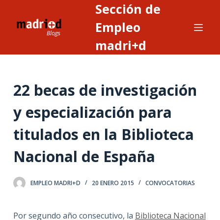
Sección de
S
a
Empleo
l
madri+d
t
a
r
22 becas de investigación
a
l
y especialización para
c
o
titulados en la Biblioteca
n
t
Nacional de España
e
n
EMPLEO MADRI+D
20 ENERO 2015
CONVOCATORIAS
i
d
o
Por segundo año consecutivo, la
Biblioteca Nacional