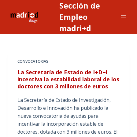
Sección de
S
a
Empleo
l
madri+d
t
a
r
a
CONVOCATORIAS
l
c
La Secretaría de Estado de I+D+i
o
incentiva la estabilidad laboral de los
doctores con 3 millones de euros
n
t
La Secretaría de Estado de Investigación,
e
Desarrollo e Innovación ha publicado la
n
nueva convocatoria de ayudas para
i
incentivar la incorporación estable de
d
doctores, dotada con 3 millones de euros. El
o