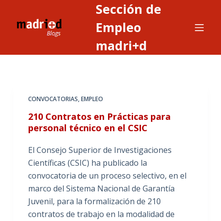
Sección de
S
a
Empleo
l
madri+d
t
a
r
a
CONVOCATORIAS
,
EMPLEO
l
c
210 Contratos en Prácticas para
o
personal técnico en el CSIC
n
El Consejo Superior de Investigaciones
t
Científicas (CSIC) ha publicado la
e
convocatoria de un proceso selectivo, en el
n
marco del Sistema Nacional de Garantía
i
Juvenil, para la formalización de 210
d
contratos de trabajo en la modalidad de
o