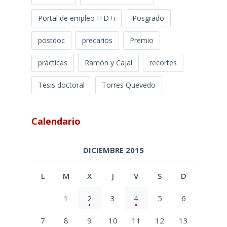
Portal de empleo I+D+i
Posgrado
postdoc
precarios
Premio
prácticas
Ramón y Cajal
recortes
Tesis doctoral
Torres Quevedo
Calendario
DICIEMBRE 2015
L
M
X
J
V
S
D
1
2
3
4
5
6
7
8
9
10
11
12
13