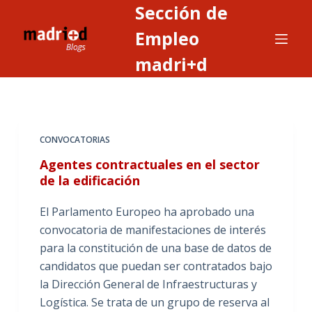
Sección de
S
a
Empleo
l
madri+d
t
a
r
a
CONVOCATORIAS
l
c
Agentes contractuales en el sector
o
de la edificación
n
El Parlamento Europeo ha aprobado una
t
convocatoria de manifestaciones de interés
e
para la constitución de una base de datos de
n
candidatos que puedan ser contratados bajo
i
la Dirección General de Infraestructuras y
d
Logística. Se trata de un grupo de reserva al
o