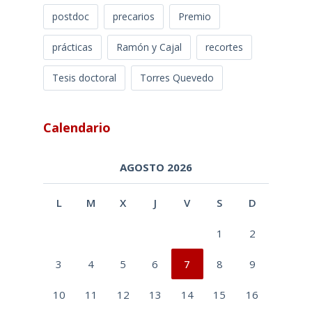
postdoc
precarios
Premio
prácticas
Ramón y Cajal
recortes
Tesis doctoral
Torres Quevedo
Calendario
AGOSTO 2026
L
M
X
J
V
S
D
1
2
3
4
5
6
7
8
9
10
11
12
13
14
15
16