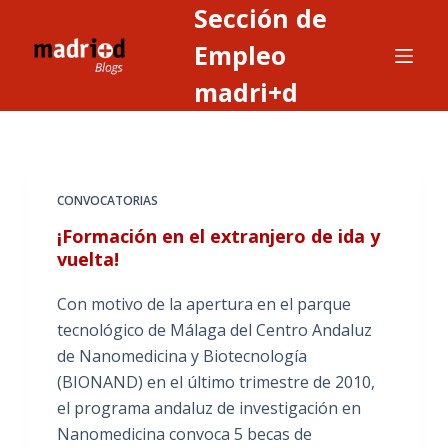
Sección de
S
a
Empleo
l
madri+d
t
a
r
a
CONVOCATORIAS
l
c
¡Formación en el extranjero de ida y
o
vuelta!
n
Con motivo de la apertura en el parque
t
tecnológico de Málaga del Centro Andaluz
e
de Nanomedicina y Biotecnología
n
(BIONAND) en el último trimestre de 2010,
i
el programa andaluz de investigación en
d
Nanomedicina convoca 5 becas de
o