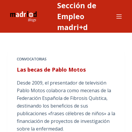
Sección de
S
a
Empleo
l
madri+d
t
a
r
a
CONVOCATORIAS
l
c
Las becas de Pablo Motos
o
Desde 2009, el presentador de televisión
n
Pablo Motos colabora como mecenas de la
t
Federación Española de Fibrosis Quística,
e
destinando los beneficios de sus
n
publicaciones «frases célebres de niños» a la
i
financiación de proyectos de investigación
d
sobre la enfermedad.
o