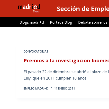
S
Sección de Empl
a
l
Blogs madri+d
Portada Blog
Debate sobre los ar
t
a
r
a
l
CONVOCATORIAS
c
Premios a la investigación bioméd
o
n
El pasado 22 de diciembre se abrió el plazo de 
t
Lilly, que en 2011 cumplen 10 años.
e
n
EMPLEO MADRI+D
11 ENERO 2011
i
d
o