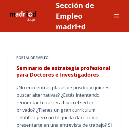
Sección de
S
a
Empleo
l
madri+d
t
a
r
a
PORTAL DE EMPLEO
l
c
Seminario de estrategia profesional
o
para Doctores e Investigadores
n
¿No encuentras plazas de posdoc y quieres
t
buscar alternativas? ¿Estás intentando
e
reorientar tu carrera hacia el sector
n
privado? ¿Tienes un gran currículum
i
científico pero no te queda claro cómo
d
presentarte en una entrevista de trabajo? Si
o