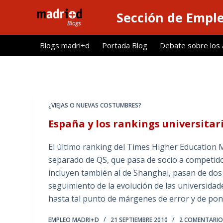
S
Sección de Empl
a
l
Blogs madri+d
Portada Blog
Debate sobre los ar
t
a
r
a
l
¿VIEJAS O NUEVAS COSTUMBRES?
c
España y los rankings universita
o
n
El último ranking del Times Higher Education 
t
separado de QS, que pasa de socio a competidor
e
incluyen también al de Shanghai, pasan de dos a
n
seguimiento de la evolución de las universidad
i
hasta tal punto de márgenes de error y de po
d
o
EMPLEO MADRI+D
21 SEPTIEMBRE 2010
2 COMENTARIO