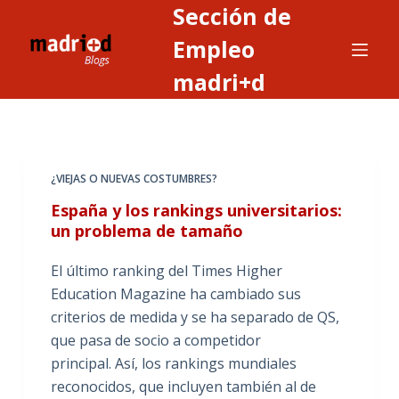
Sección de
S
a
Empleo
l
madri+d
t
a
r
a
¿VIEJAS O NUEVAS COSTUMBRES?
l
c
España y los rankings universitarios:
o
un problema de tamaño
n
El último ranking del Times Higher
t
Education Magazine ha cambiado sus
e
criterios de medida y se ha separado de QS,
n
que pasa de socio a competidor
i
principal. Así, los rankings mundiales
d
reconocidos, que incluyen también al de
o