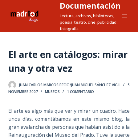
Documentación
S
a
Lectura, archivos, bibliotecas,
poesia, teatro, cine, publicidad,
l
fotografia
t
a
r
El arte en catálogos: mirar
a
l
una y otra vez
c
o
JUAN CARLOS MARCOS RECIO/JUAN MIGUEL SÁNCHEZ VIGIL
5
n
NOVIEMBRE 2007
MUSEOS
1 COMENTARIO
t
e
El arte es algo más que ver y mirar un cuadro. Hace
n
unos días, comentábamos en este mismo blog, la
i
gran avalancha de personas que habían asistido a la
d
Reinauguración del Museo del Prado. Tuve la suerte
o