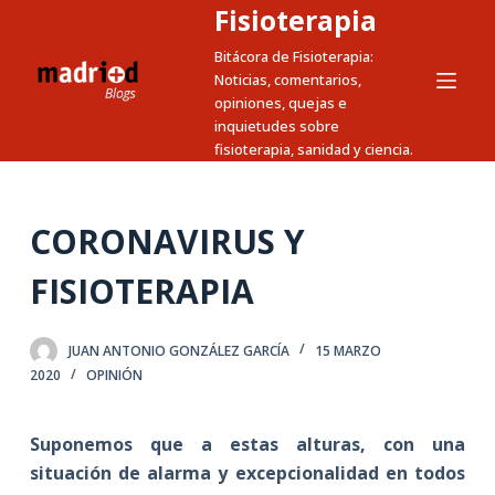
Fisioterapia
S
a
Bitácora de Fisioterapia:
Noticias, comentarios,
l
opiniones, quejas e
t
inquietudes sobre
a
fisioterapia, sanidad y ciencia.
r
a
l
CORONAVIRUS Y
c
FISIOTERAPIA
o
n
t
JUAN ANTONIO GONZÁLEZ GARCÍA
15 MARZO
e
2020
OPINIÓN
n
i
Suponemos que a estas alturas, con una
d
situación de alarma y excepcionalidad en todos
o