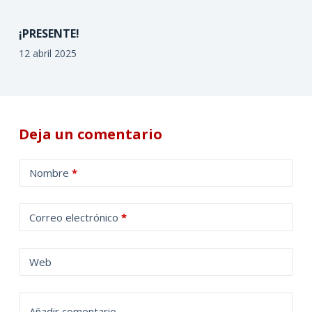
¡PRESENTE!
12 abril 2025
Deja un comentario
A
Nombre
*
l
t
Correo electrónico
*
e
r
n
Web
a
t
Añadir comentario