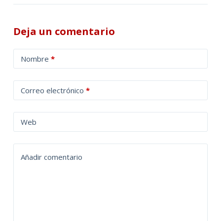
Deja un comentario
A
Nombre
*
l
t
Correo electrónico
*
e
r
n
Web
a
t
Añadir comentario
i
v
e
: