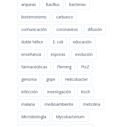
arqueas
Bacillus
bacterias
bioterrorismo
carbunco
comunicación
coronavirus
difusión
doble hélice
E. coli
educación
enseñanza
esporas
evolución
farmaceúticas
Fleming
FtsZ
genoma
gripe
Helicobacter
infección
investigación
Koch
malaria
medioambiente
meticilina
Microbiología
Mycobacterium