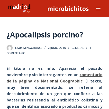
S
microbichitos
a
l
t
a
¿Apocalipsis porcino?
r
a
JESÚS MINGORANCE
2 JUNIO 2016
GENERAL
1
l
COMENTARIO
c
o
El título no es mío. Aparecía el pasado
n
noviembre y sin interrogantes en un
comentario
t
de la página de National Geographic
. El texto,
e
muy bien documentado, se refería al
n
descubrimiento de un gen que confiere a las
i
bacterias resistencia al antibiótico colistina y
d
que se identificó asociado a productos cárnicos y
o