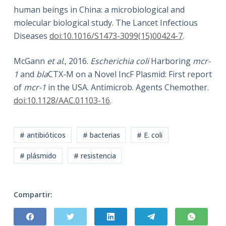
human beings in China: a microbiological and
molecular biological study. The Lancet Infectious
Diseases
doi:10.1016/S1473-3099(15)00424-7
.
McGann
et al
., 2016.
Escherichia coli
Harboring
mcr-
1
and
bla
CTX-M on a Novel IncF Plasmid: First report
of
mcr-1
in the USA. Antimicrob. Agents Chemother.
doi:10.1128/AAC.01103-16
.
# antibióticos
# bacterias
# E. coli
# plásmido
# resistencia
Compartir: