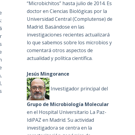
“Microbichitos” hasta julio de 2014. Es
doctor en Ciencias Biológicas por la
e
Universidad Central (Complutense) de
:
Madrid. Basándose en las
á
investigaciones recientes actualizará
r
lo que sabemos sobre los microbios y
s
comentará otros aspectos de
e
actualidad y política científica.
n
e
Jesús Mingorance
,
,
Investigador principal del
s
Grupo de Microbiología Molecular
en el Hospital Universitario La Paz-
IdiPAZ en Madrid. Su actividad
investigadora se centra en la