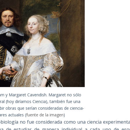
am y Margaret Cavendish. Margaret no sólo
ral (hoy diríamos Ciencia), también fue una
ibir obras que serían consideradas de ciencia-
ares actuales (
fuente de la imagen
)
obiología no fue considerada como una ciencia experimenta
a de estudiar de manera individual a cada uno de eso