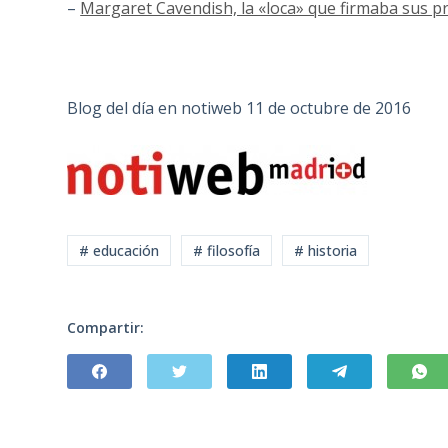
–
Margaret Cavendish, la «loca» que firmaba sus pr
Blog del día en notiweb 11 de octubre de 2016
# educación
# filosofía
# historia
Compartir: