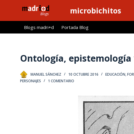
S
microbichitos
a
l
Blogs madri+d
Portada Blog
t
a
r
a
Ontología, epistemología
l
c
MANUEL SÁNCHEZ
10 OCTUBRE 2016
EDUCACIÓN
,
FOR
o
PERSONAJES
1 COMENTARIO
n
t
e
n
i
d
o