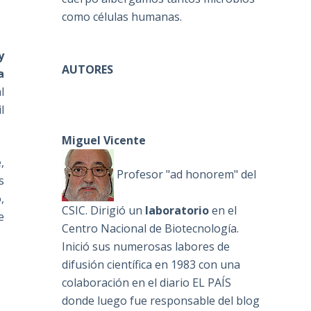
como células humanas.
y
AUTORES
a
l
l
Miguel Vicente
,
Profesor "ad honorem" del
s
,
CSIC. Dirigió un
laboratorio
en el
e
Centro Nacional de Biotecnología.
Inició sus numerosas labores de
difusión científica en 1983 con una
colaboración en el diario EL PAÍS
donde luego fue responsable del blog