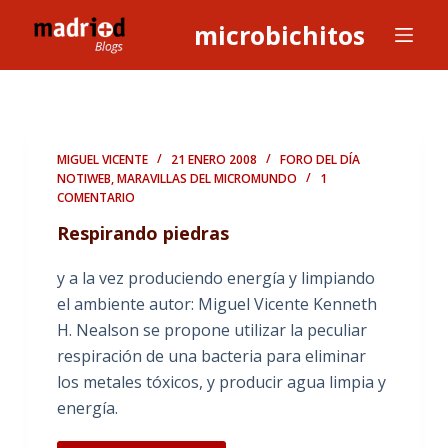
S
microbichitos
a
l
t
a
r
MIGUEL VICENTE
21 ENERO 2008
FORO DEL DÍA
a
NOTIWEB
,
MARAVILLAS DEL MICROMUNDO
1
COMENTARIO
l
c
Respirando piedras
o
y a la vez produciendo energía y limpiando
n
el ambiente autor: Miguel Vicente Kenneth
t
H. Nealson se propone utilizar la peculiar
e
respiración de una bacteria para eliminar
n
los metales tóxicos, y producir agua limpia y
i
energía.
d
o