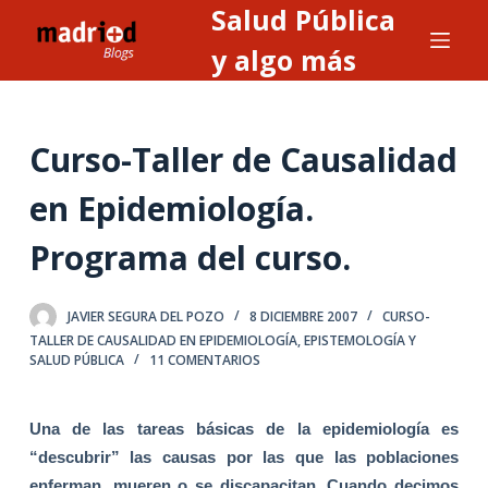
Salud Pública
S
a
y algo más
l
t
a
Curso-Taller de Causalidad
r
a
en Epidemiología.
l
Programa del curso.
c
o
n
JAVIER SEGURA DEL POZO
8 DICIEMBRE 2007
CURSO-
t
TALLER DE CAUSALIDAD EN EPIDEMIOLOGÍA
,
EPISTEMOLOGÍA Y
SALUD PÚBLICA
11 COMENTARIOS
e
n
i
Una de las tareas básicas de la epidemiología es
d
“descubrir” las causas por las que las poblaciones
o
enferman, mueren o se discapacitan. Cuando decimos