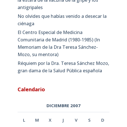
la estafa de la vacuna de la gripe y los
antigripales
No olvides que habías venido a desecar la
ciénaga
El Centro Especial de Medicina
Comunitaria de Madrid (1980-1985) (In
Memoriam de la Dra Teresa Sánchez-
Mozo, su mentora)
Réquiem por la Dra. Teresa Sánchez Mozo,
gran dama de la Salud Pública española
Calendario
DICIEMBRE 2007
L
M
X
J
V
S
D