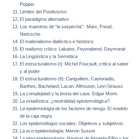
Popper
Limites del Positivismo
El paradigma alternativo
Los maestros de “la sospecha”:
Marx, Freud,
Nietzsche
El materialismo dialéctico e histórico
El realismo crítico: Lakatos, Feyerabend, Geymonat
La Lingüística
y
la Semiótica
El estructuralismo (I): Michel Foucault, critica al saber
y al poder
El estructuralismo (II): Canguillem, Castoriadis,
Barthes, Bachelard, Lacan, Althouser, Levi-Strauss
La complejidad y la teoría del caos. Edgar Morin.
La estadística
: ¿neutralidad epistemológica?
La epidemiología de los factores de riesgo. El modelo
de la caja negra
Los epidemiólogos sociales. Objetivos y subjetivos.
La eco-epidemiología: Mervin Susser
La etno-epidemiología: Naomar de Almeida-Filho y los