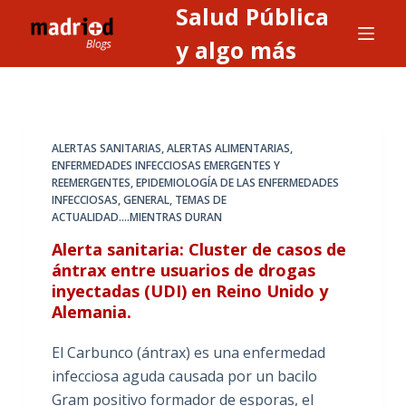
Salud Pública
S
a
y algo más
l
t
a
r
ALERTAS SANITARIAS, ALERTAS ALIMENTARIAS
,
a
ENFERMEDADES INFECCIOSAS EMERGENTES Y
REEMERGENTES
,
EPIDEMIOLOGÍA DE LAS ENFERMEDADES
l
INFECCIOSAS
,
GENERAL
,
TEMAS DE
c
ACTUALIDAD....MIENTRAS DURAN
o
Alerta sanitaria: Cluster de casos de
n
ántrax entre usuarios de drogas
t
inyectadas (UDI) en Reino Unido y
e
Alemania.
n
i
El Carbunco (ántrax) es una enfermedad
d
infecciosa aguda causada por un bacilo
o
Gram positivo formador de esporas, el