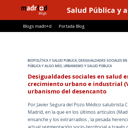
S
Salud Pública y 
a
l
Blogs madri+d
Portada Blog
t
a
r
a
l
BIOPOLÍTICA Y SALUD PUBLICA
,
DESIGUALDADES SOCIALES EN
c
PÚBLICA Y ALGO MÁS
,
URBANISMO Y SALUD PÚBLICA
o
Desigualdades sociales en salud e
n
crecimiento urbano e industrial (V
t
urbanismo del desencanto
e
n
Por Javier Segura del Pozo Médico salubrista
i
Madrid, en la que en los últimos artículos (Madr
d
ensanche y los extrarradios , la pesada heren
o
actual segmentación socio-territorial a través 