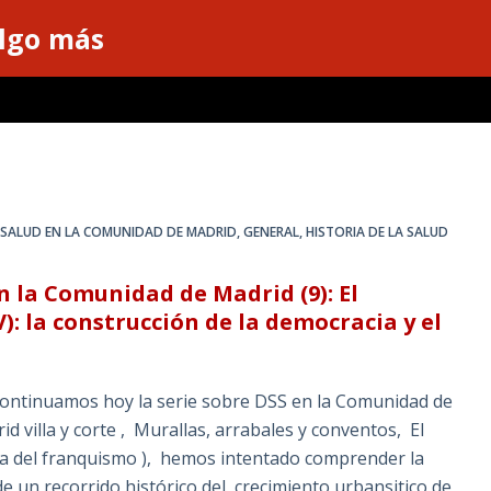
algo más
 SALUD EN LA COMUNIDAD DE MADRID
,
GENERAL
,
HISTORIA DE LA SALUD
n la Comunidad de Madrid (9): El
): la construcción de la democracia y el
 Continuamos hoy la serie sobre DSS en la Comunidad de
id villa y corte , Murallas, arrabales y conventos, El
cia del franquismo ), hemos intentado comprender la
de un recorrido histórico del crecimiento urbansitico de