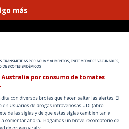
algo más
S TRANSMITIDAS POR AGUA Y ALIMENTOS
,
ENFERMEDADES VACUNABLES
,
O DE BROTES EPIDÉMICOS
 y Australia por consumo de tomates
.
ta con diversos brotes que hacen saltar las alertas. El
co en Usuarios de drogas intravenosas UDI (abro
te de las siglas y de que estas siglas cambien tan a
s a comentar ahora. Hagamos un breve recordatorio de
d de origen viral y…