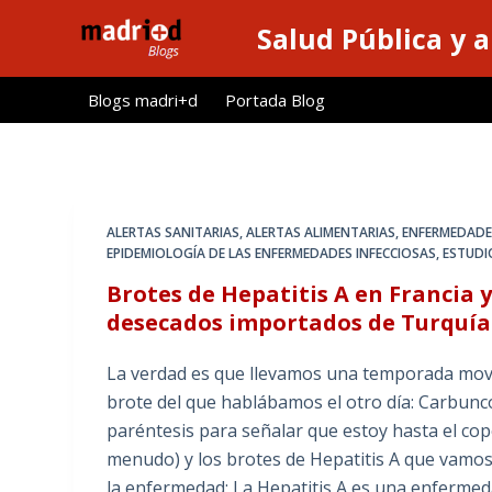
S
Salud Pública y 
a
l
Blogs madri+d
Portada Blog
t
a
r
a
l
ALERTAS SANITARIAS, ALERTAS ALIMENTARIAS
,
ENFERMEDADE
c
EPIDEMIOLOGÍA DE LAS ENFERMEDADES INFECCIOSAS
,
ESTUDI
o
Brotes de Hepatitis A en Francia
n
desecados importados de Turquía
t
e
La verdad es que llevamos una temporada movidi
n
brote del que hablábamos el otro día: Carbun
i
paréntesis para señalar que estoy hasta el cope
d
menudo) y los brotes de Hepatitis A que vamo
o
la enfermedad: La Hepatitis A es una enfermeda