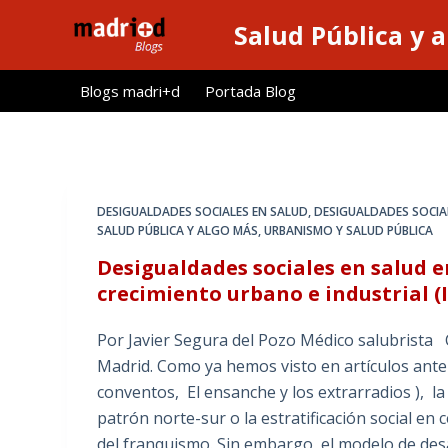
S
Salud Pública y 
a
l
Blogs madri+d
Portada Blog
t
a
r
a
l
DESIGUALDADES SOCIALES EN SALUD
,
DESIGUALDADES SOCIA
c
SALUD PÚBLICA Y ALGO MÁS
,
URBANISMO Y SALUD PÚBLICA
o
Desigualdades sociales en salud e
n
crecimiento urbano e industrial (
t
e
Por Javier Segura del Pozo Médico salubrista
n
Madrid. Como ya hemos visto en artículos anteri
i
conventos, El ensanche y los extrarradios ), la
d
patrón norte-sur o la estratificación social en
o
del franquismo. Sin embargo, el modelo de des