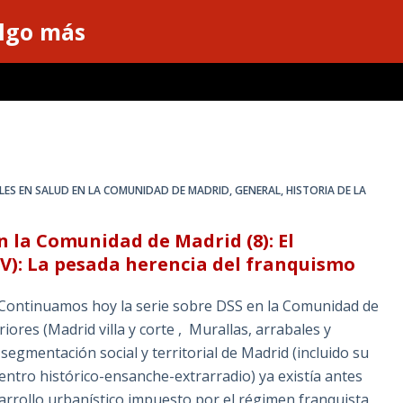
algo más
LES EN SALUD EN LA COMUNIDAD DE MADRID
,
GENERAL
,
HISTORIA DE LA
n la Comunidad de Madrid (8): El
IV): La pesada herencia del franquismo
 Continuamos hoy la serie sobre DSS en la Comunidad de
ores (Madrid villa y corte , Murallas, arrabales y
 segmentación social y territorial de Madrid (incluido su
 centro histórico-ensanche-extrarradio) ya existía antes
arrollo urbanístico impuesto por el régimen franquista