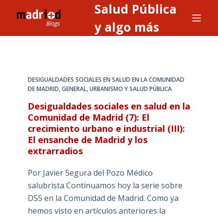
Salud Pública
S
a
y algo más
l
t
a
r
DESIGUALDADES SOCIALES EN SALUD EN LA COMUNIDAD
a
DE MADRID
,
GENERAL
,
URBANISMO Y SALUD PÚBLICA
l
Desigualdades sociales en salud en la
c
Comunidad de Madrid (7): El
o
crecimiento urbano e industrial (III):
n
El ensanche de Madrid y los
t
extrarradios
e
Por Javier Segura del Pozo Médico
n
salubrista Continuamos hoy la serie sobre
i
DSS en la Comunidad de Madrid. Como ya
d
hemos visto en artículos anteriores la
o