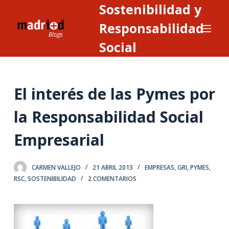
Sostenibilidad y
S
a
Responsabilidad
l
Social
t
a
r
El interés de las Pymes por
a
l
la Responsabilidad Social
c
o
Empresarial
n
t
CARMEN VALLEJO
21 ABRIL 2013
EMPRESAS
,
GRI
,
PYMES
,
e
RSC
,
SOSTENIBILIDAD
2 COMENTARIOS
n
i
d
o