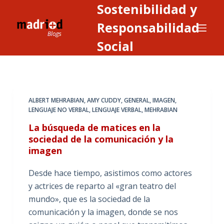
Sostenibilidad y
S
a
Responsabilidad
l
Social
t
a
r
a
ALBERT MEHRABIAN
,
AMY CUDDY
,
GENERAL
,
IMAGEN
,
l
LENGUAJE NO VERBAL
,
LENGUAJE VERBAL
,
MEHRABIAN
c
La búsqueda de matices en la
o
sociedad de la comunicación y la
n
imagen
t
e
Desde hace tiempo, asistimos como actores
n
y actrices de reparto al «gran teatro del
i
mundo», que es la sociedad de la
d
comunicación y la imagen, donde se nos
o