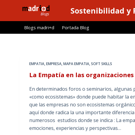
S
Sostenibilidad y
a
l
Blogs madri+d
Portada Blog
t
a
r
a
l
EMPATIA
,
EMPRESA
,
MAPA EMPATIA
,
SOFT SKILLS
c
La Empatía en las organizaciones
o
n
En determinados foros o seminarios, algunas p
t
«como ecosistemas» donde puede habitar la emp
e
que las empresas no son ecosistemas orgánicos
n
aquí donde radica la una importante diferenci
i
numerosos estudios donde se indica : La empat
d
emociones, experiencias y perspectivas…
o