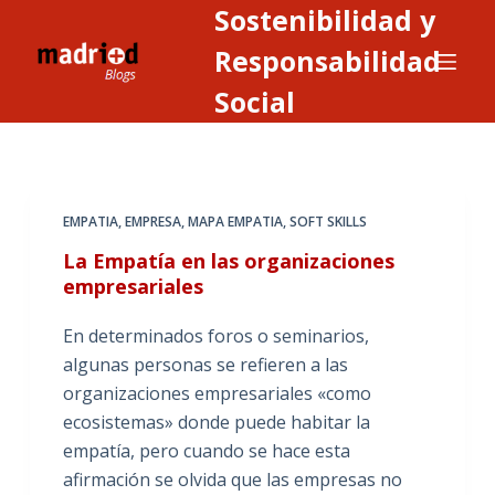
Sostenibilidad y
S
a
Responsabilidad
l
Social
t
a
r
a
EMPATIA
,
EMPRESA
,
MAPA EMPATIA
,
SOFT SKILLS
l
c
La Empatía en las organizaciones
o
empresariales
n
En determinados foros o seminarios,
t
algunas personas se refieren a las
e
organizaciones empresariales «como
n
ecosistemas» donde puede habitar la
i
empatía, pero cuando se hace esta
d
afirmación se olvida que las empresas no
o