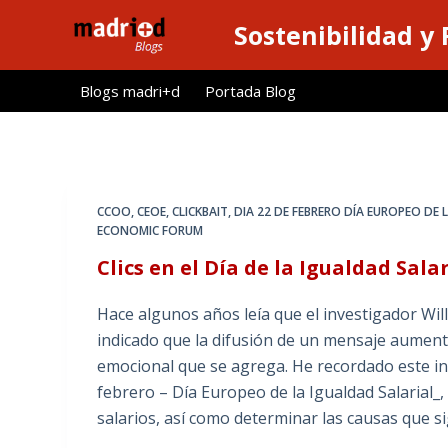
S
Sostenibilidad y
a
l
Blogs madri+d
Portada Blog
t
a
r
a
l
CCOO
,
CEOE
,
CLICKBAIT
,
DIA 22 DE FEBRERO DÍA EUROPEO DE 
c
ECONOMIC FORUM
o
Clics en el Día de la Igualdad Sala
n
t
Hace algunos años leía que el investigador Wil
e
indicado que la difusión de un mensaje aument
n
emocional que se agrega. He recordado este in
i
febrero – Día Europeo de la Igualdad Salarial_,
d
salarios, así como determinar las causas que
o