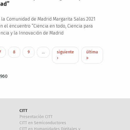
dad”
e la Comunidad de Madrid Margarita Salas 2021
n el encuentro “Ciencia en todo, Ciencia para
ncia y la Innovación de Madrid
Page
Page
Page
Siguiente página
Última página
7
8
9
…
siguiente
última
›
»
 960
CITT
Presentación CITT
CITT en Semiconductores
CITT en Humanidades Digitales y