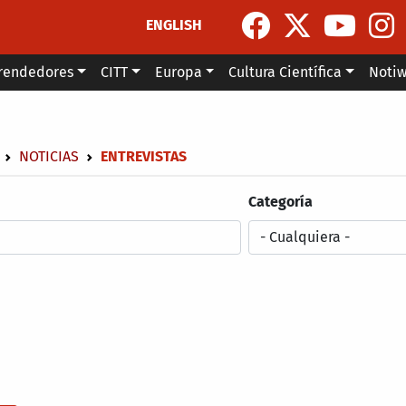
ENGLISH
rendedores
CITT
Europa
Cultura Científica
Noti
escribir enlaces de ayuda a la navegación
NOTICIAS
ENTREVISTAS
Categoría