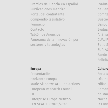
Premios de Ciencia en Español
Evalua
Publicaciones madri+d
de Cen
Portal del contratante
Comité
Compendio legislativo
Buscad
Formación
Banco 
Contacto
Evalua
Tablón de Anuncios
Anális
Panorama de la innovación por
CUALI
sectores y tecnologías
Sello 
EUR-A
Buzón 
Felici
Europa
Cultura
Presentación
Feria 
Horizonte Europa
Día In
Marie Sklodowska-Curie Actions
Niñas 
European Research Council
Semana
EIC
de Mad
Enterprise Europe Network
Noche 
EEN SCALEUP 2026/2027
las In