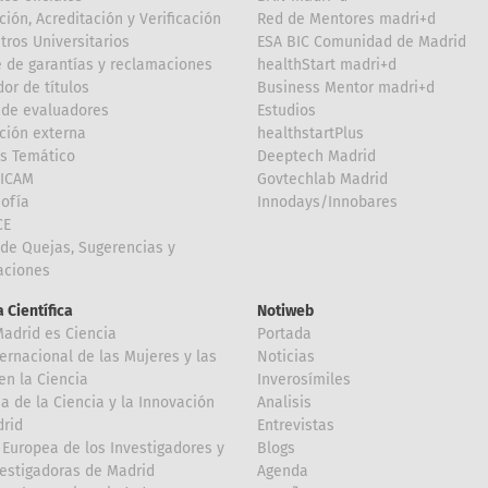
ción, Acreditación y Verificación
Red de Mentores madri+d
tros Universitarios
ESA BIC Comunidad de Madrid
 de garantías y reclamaciones
healthStart madri+d
or de títulos
Business Mentor madri+d
de evaluadores
Estudios
ción externa
healthstartPlus
is Temático
Deeptech Madrid
FICAM
Govtechlab Madrid
Sofía
Innodays/Innobares
CE
de Quejas, Sugerencias y
taciones
 Científica
Notiweb
Madrid es Ciencia
Portada
ternacional de las Mujeres y las
Noticias
en la Ciencia
Inverosímiles
 de la Ciencia y la Innovación
Analisis
rid
Entrevistas
Europea de los Investigadores y
Blogs
vestigadoras de Madrid
Agenda