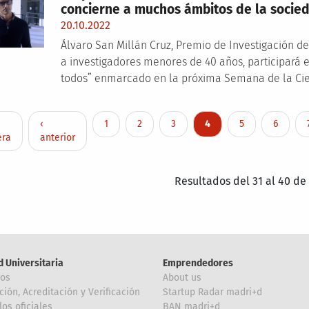
concierne a muchos ámbitos de la socie
20.10.2022
Álvaro San Millán Cruz, Premio de Investigación d
a investigadores menores de 40 años, participará e
todos” enmarcado en la próxima Semana de la Cie
nación
ra página
Página anterior
Page
Page
Page
Página actual
Page
Page
‹
1
2
3
4
5
6
era
anterior
Resultados del 31 al 40 de
d Universitaria
Emprendedores
ros
About us
ción, Acreditación y Verificación
Startup Radar madri+d
los oficiales
BAN madri+d