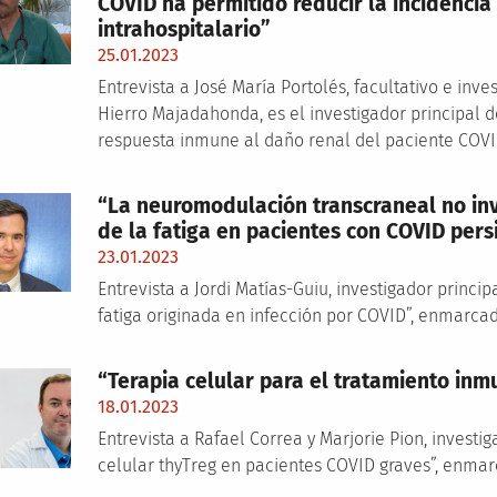
COVID ha permitido reducir la incidencia
intrahospitalario”
25.01.2023
Entrevista a José María Portolés, facultativo e inve
Hierro Majadahonda, es el investigador principal de
respuesta inmune al daño renal del paciente COVI
“La neuromodulación transcraneal no inv
de la fatiga en pacientes con COVID pers
23.01.2023
Entrevista a Jordi Matías-Guiu, investigador princ
fatiga originada en infección por COVID”, enmarca
“Terapia celular para el tratamiento in
18.01.2023
Entrevista a Rafael Correa y Marjorie Pion, investi
celular thyTreg en pacientes COVID graves”, enma