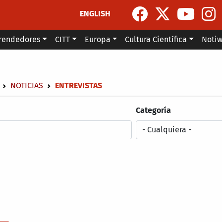
ENGLISH
rendedores
CITT
Europa
Cultura Científica
Noti
escribir enlaces de ayuda a la navegación
NOTICIAS
ENTREVISTAS
Categoría