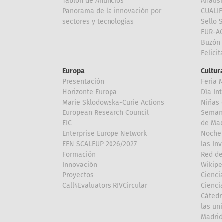
Tablón de Anuncios
Anális
Panorama de la innovación por
CUALI
sectores y tecnologías
Sello 
EUR-A
Buzón 
Felici
Europa
Cultura
Presentación
Feria 
Horizonte Europa
Día In
Marie Sklodowska-Curie Actions
Niñas 
European Research Council
Semana
EIC
de Mad
Enterprise Europe Network
Noche 
EEN SCALEUP 2026/2027
las In
Formación
Red de
Innovación
Wikipe
Proyectos
Cienci
Call4Evaluators RIVCircular
Cienci
Cátedr
las un
Madri