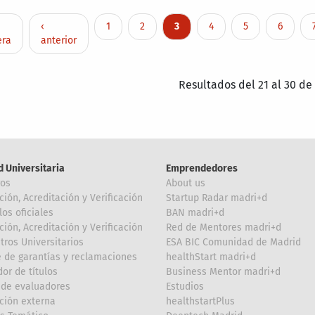
nación
ra página
Página anterior
Page
Page
Página actual
Page
Page
Page
‹
1
2
3
4
5
6
era
anterior
Resultados del 21 al 30 de
d Universitaria
Emprendedores
ros
About us
ción, Acreditación y Verificación
Startup Radar madri+d
los oficiales
BAN madri+d
ción, Acreditación y Verificación
Red de Mentores madri+d
tros Universitarios
ESA BIC Comunidad de Madrid
 de garantías y reclamaciones
healthStart madri+d
or de títulos
Business Mentor madri+d
de evaluadores
Estudios
ción externa
healthstartPlus