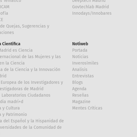
is Temático
Deeptech Madrid
FICAM
Govtechlab Madrid
Sofía
Innodays/Innobares
CE
de Quejas, Sugerencias y
taciones
 Científica
Notiweb
Madrid es Ciencia
Portada
ternacional de las Mujeres y las
Noticias
en la Ciencia
Inverosímiles
 de la Ciencia y la Innovación
Analisis
rid
Entrevistas
Europea de los Investigadores y
Blogs
vestigadoras de Madrid
Agenda
 Laboratorios Ciudadanos
Reseñas
dia madri+d
Magazine
a y Cultura
Mentes Críticas
a y Patrimonio
a del Español y la Hispanidad de
iversidades de la Comunidad de
d