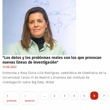
"Los datos y los problemas reales son los que provocan
nuevas líneas de investigación"
13.06.2022
Entrevista a Rosa Elvira Lillo Rodríguez, catedrática de Estadística de la
Universidad Carlos III de Madrid y directora del Instituto de
investigación sobre Big Data, IBiDat
Paginación
Primera página
Página anterior
Page
Page
Page
Page
Página actua
Page
«
‹
…
2
3
4
5
6
7
primera
anterior