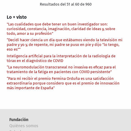
Resultados del 51 al 60 de 960
Lo + visto
"Las cualidades que debe tener un buen investigador son:
curiosidad, constancia, imaginación, claridad de ideas y, sobre
todo, amor a su profesión"
“Decidí hacer ciencia un día que estábamos viendo la televisión mi
padre y yo y, de repente, mi padre se puso en pie y dijo "lo tengo,
eso es"”
Inteligencia artificial para la interpretación de la radiología de
tórax en el diagnóstico de COVID
“La neuromodulación transcraneal no invasiva es eficaz para el
tratamiento de la fatiga en pacientes con COVID persistente”
“Para mí recibir el premio Fermina Orduña es una satisfacción
extraordinaria porque considero que es el premio de innovación
más importante de España”
Fundación
Quiénes somos