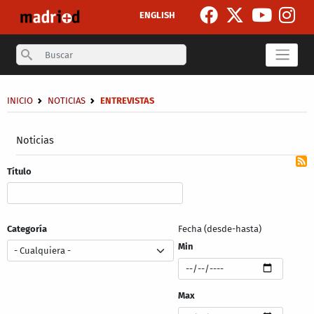
Pasar al contenido principal
ENGLISH
Search
Sobrescribir enlaces de ayuda a la navegación
INICIO
NOTICIAS
ENTREVISTAS
Secondary breadcrumb
Noticias
Título
Categoría
Fecha (desde-hasta)
Min
Max