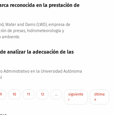
rca reconocida en la prestación de
 Land, Water and Dams (LWD), empresa de
ción de presas, hidrometeorología y
io ambiente.
 de analizar la adecuación de las
cho Administrativo en la Universidad Autónoma
al
actual
Page
Page
Page
Page
Siguiente página
Última pági
9
10
11
12
…
siguiente
última
›
»