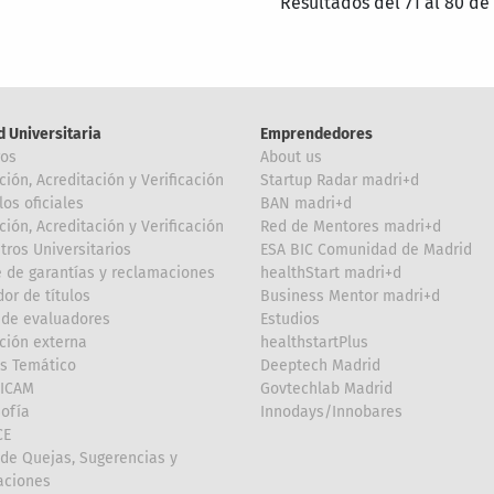
Resultados del 71 al 80 de
d Universitaria
Emprendedores
ros
About us
ción, Acreditación y Verificación
Startup Radar madri+d
los oficiales
BAN madri+d
ción, Acreditación y Verificación
Red de Mentores madri+d
tros Universitarios
ESA BIC Comunidad de Madrid
 de garantías y reclamaciones
healthStart madri+d
or de títulos
Business Mentor madri+d
de evaluadores
Estudios
ción externa
healthstartPlus
is Temático
Deeptech Madrid
FICAM
Govtechlab Madrid
Sofía
Innodays/Innobares
CE
de Quejas, Sugerencias y
taciones