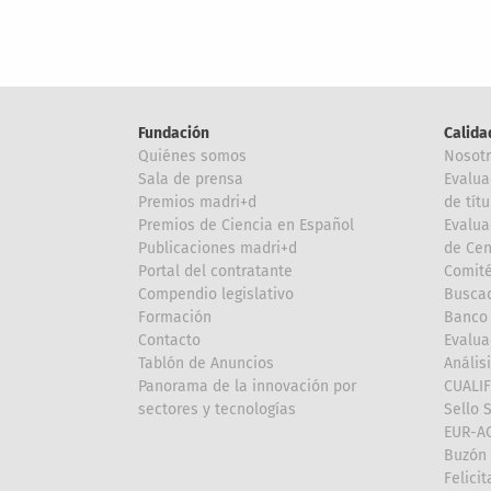
Fundación
Calida
Quiénes somos
Nosot
Sala de prensa
Evalua
Premios madri+d
de títu
Premios de Ciencia en Español
Evalua
Publicaciones madri+d
de Cen
Portal del contratante
Comité
Compendio legislativo
Buscad
Formación
Banco 
Contacto
Evalua
Tablón de Anuncios
Anális
Panorama de la innovación por
CUALI
sectores y tecnologías
Sello 
EUR-A
Buzón 
Felici