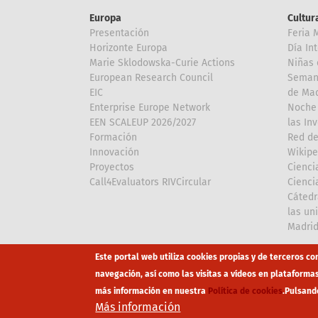
Europa
Cultura
Presentación
Feria 
Horizonte Europa
Día In
Marie Sklodowska-Curie Actions
Niñas 
European Research Council
Semana
EIC
de Mad
Enterprise Europe Network
Noche 
EEN SCALEUP 2026/2027
las In
Formación
Red de
Innovación
Wikipe
Proyectos
Cienci
Call4Evaluators RIVCircular
Cienci
Cátedr
las un
Madri
Array
Array
Este portal web utiliza cookies propias y de terceros co
navegación, así como las visitas a vídeos en plataforma
más información en nuestra
Política de cookies
.
Pulsand
Footer
Canal Éti
Más información