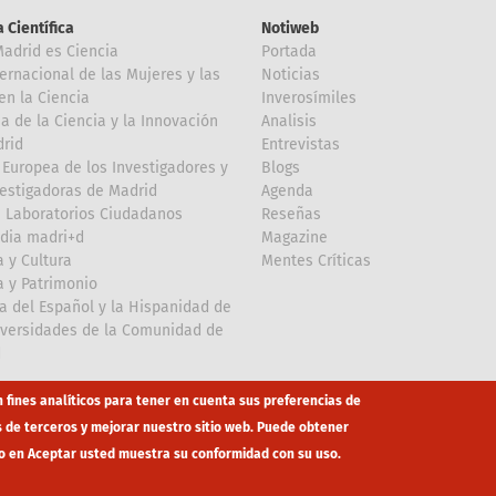
 Científica
Notiweb
Madrid es Ciencia
Portada
ternacional de las Mujeres y las
Noticias
en la Ciencia
Inverosímiles
 de la Ciencia y la Innovación
Analisis
rid
Entrevistas
Europea de los Investigadores y
Blogs
vestigadoras de Madrid
Agenda
 Laboratorios Ciudadanos
Reseñas
dia madri+d
Magazine
a y Cultura
Mentes Críticas
a y Patrimonio
a del Español y la Hispanidad de
iversidades de la Comunidad de
d
n fines analíticos para tener en cuenta sus preferencias de
s de terceros y mejorar nuestro sitio web. Puede obtener
o en Aceptar usted muestra su conformidad con su uso.
co
eduroam
Mapa Web
Política privacidad