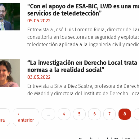
“Con el apoyo de ESA-BIC, LWD es una ma
servicios de teledetección”
05.05.2022
Entrevista a José Luis Lorenzo Riera, director de
consultoría en los sectores de seguridad y explota
teledetección aplicada a la ingeniería civil y med
“La investigación en Derecho Local trata
normas a la realidad social”
03.05.2022
Entrevista a Silvia Díez Sastre, profesora de Dere
de Madrid y directora del Instituto de Derecho Loc
nación
ra página
Página anterior
Page
Page
Page
Page
Página 
‹
…
4
5
6
7
8
era
anterior