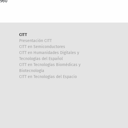
 960
CITT
Presentación CITT
CITT en Semiconductores
CITT en Humanidades Digitales y
Tecnologías del Español
CITT en Tecnologías Biomédicas y
Biotecnología
CITT en Tecnologías del Espacio