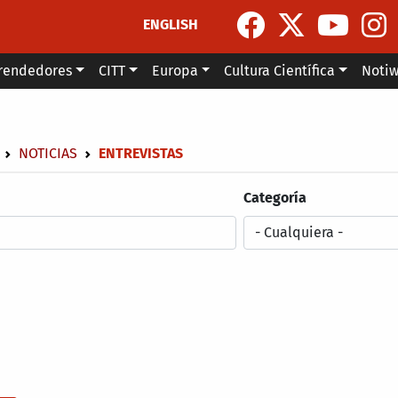
ENGLISH
rendedores
CITT
Europa
Cultura Científica
Noti
escribir enlaces de ayuda a la navegación
NOTICIAS
ENTREVISTAS
Categoría