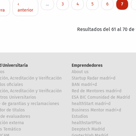
nación
ra página
Página anterior
Page
Page
Page
Page
Página 
‹
…
3
4
5
6
7
era
anterior
Resultados del 61 al 70 de
d Universitaria
Emprendedores
ros
About us
ción, Acreditación y Verificación
Startup Radar madri+d
los oficiales
BAN madri+d
ción, Acreditación y Verificación
Red de Mentores madri+d
tros Universitarios
ESA BIC Comunidad de Madrid
 de garantías y reclamaciones
healthStart madri+d
or de títulos
Business Mentor madri+d
de evaluadores
Estudios
ción externa
healthstartPlus
is Temático
Deeptech Madrid
FICAM
Govtechlab Madrid