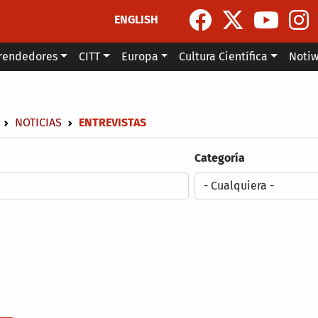
ENGLISH
rendedores
CITT
Europa
Cultura Científica
Noti
escribir enlaces de ayuda a la navegación
NOTICIAS
ENTREVISTAS
Categoría