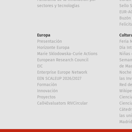
sectores y tecnologías
Sello 
EUR-A
Buzón 
Felici
Europa
Cultura
Presentación
Feria 
Horizonte Europa
Día In
Marie Sklodowska-Curie Actions
Niñas 
European Research Council
Semana
EIC
de Mad
Enterprise Europe Network
Noche 
EEN SCALEUP 2026/2027
las In
Formación
Red de
Innovación
Wikipe
Proyectos
Cienci
Call4Evaluators RIVCircular
Cienci
Cátedr
las un
Madri