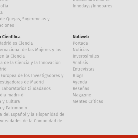
Sofía
Innodays/Innobares
CE
de Quejas, Sugerencias y
taciones
 Científica
Notiweb
Madrid es Ciencia
Portada
ternacional de las Mujeres y las
Noticias
en la Ciencia
Inverosímiles
 de la Ciencia y la Innovación
Analisis
rid
Entrevistas
Europea de los Investigadores y
Blogs
vestigadoras de Madrid
Agenda
 Laboratorios Ciudadanos
Reseñas
dia madri+d
Magazine
a y Cultura
Mentes Críticas
a y Patrimonio
a del Español y la Hispanidad de
iversidades de la Comunidad de
d