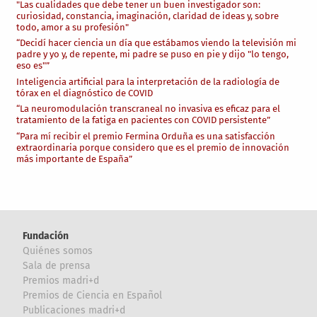
"Las cualidades que debe tener un buen investigador son:
curiosidad, constancia, imaginación, claridad de ideas y, sobre
todo, amor a su profesión"
“Decidí hacer ciencia un día que estábamos viendo la televisión mi
padre y yo y, de repente, mi padre se puso en pie y dijo "lo tengo,
eso es"”
Inteligencia artificial para la interpretación de la radiología de
tórax en el diagnóstico de COVID
“La neuromodulación transcraneal no invasiva es eficaz para el
tratamiento de la fatiga en pacientes con COVID persistente”
“Para mí recibir el premio Fermina Orduña es una satisfacción
extraordinaria porque considero que es el premio de innovación
más importante de España”
Fundación
Quiénes somos
Sala de prensa
Premios madri+d
Premios de Ciencia en Español
Publicaciones madri+d