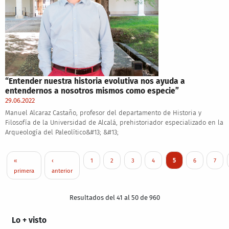
“Entender nuestra historia evolutiva nos ayuda a
entendernos a nosotros mismos como especie”
29.06.2022
Manuel Alcaraz Castaño, profesor del departamento de Historia y
Filosofía de la Universidad de Alcalá, prehistoriador especializado en la
Arqueología del Paleolítico&#13; &#13;
Paginación
Primera página
Página anterior
Page
Page
Page
Page
Página actual
Page
Page
«
‹
1
2
3
4
5
6
7
primera
anterior
Resultados del 41 al 50 de 960
Lo + visto