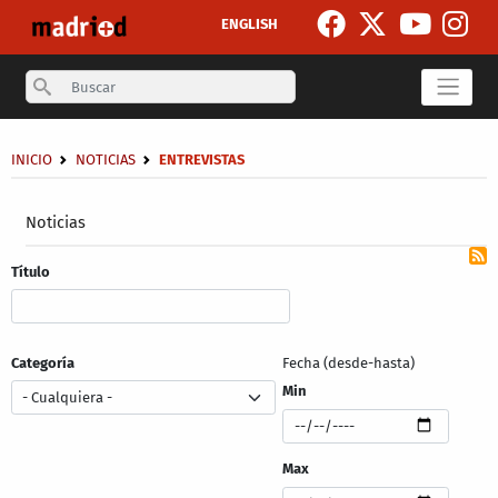
Pasar al contenido principal
ENGLISH
Search
Sobrescribir enlaces de ayuda a la navegación
INICIO
NOTICIAS
ENTREVISTAS
Secondary breadcrumb
Noticias
Título
Categoría
Fecha (desde-hasta)
Min
Max