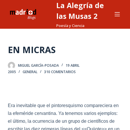
La Alegría de
S
a
las Musas 2
l
Poesía y Ciencia
t
a
r
EN MICRAS
a
l
MIGUEL GARCÍA-POSADA
19 ABRIL
c
2005
GENERAL
310 COMENTARIOS
o
n
t
e
n
Era inevitable que el pintoresquismo compareciera en
i
la efeméride cervantina. Ya tenemos varios ejemplos:
d
el último, la ocurrencia de un grupo de científicos de
o
escribir las diez primeras líneas del <<Quijote>> en un