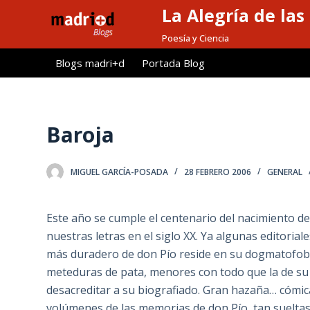
La Alegría de las
S
a
Poesía y Ciencia
l
Blogs madri+d
Portada Blog
t
a
r
a
Baroja
l
c
MIGUEL GARCÍA-POSADA
28 FEBRERO 2006
GENERAL
o
n
t
Este año se cumple el centenario del nacimiento de
e
nuestras letras en el siglo XX. Ya algunas editor
n
más duradero de don Pío reside en su dogmatofobi
i
meteduras de pata, menores con todo que la de su 
d
desacreditar a su biografiado. Gran hazaña… cóm
o
volúmenes de las memorias de don Pío, tan sueltas