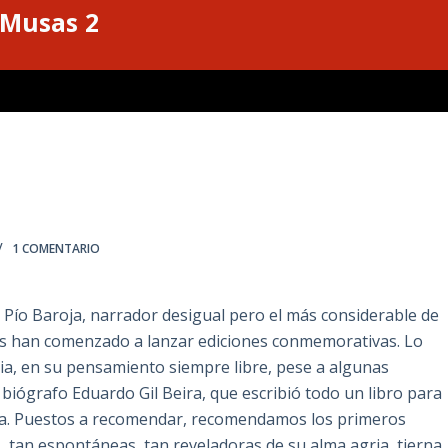
 Musas 2
1 COMENTARIO
 Pío Baroja, narrador desigual pero el más considerable de
iales han comenzado a lanzar ediciones conmemorativas.
Lo
a, en su pensamiento siempre libre, pese a algunas
biógrafo Eduardo Gil Beira, que escribió todo un libro para
ica. Puestos a recomendar, recomendamos los primeros
, tan espontáneas, tan reveladoras de su alma agria, tierna