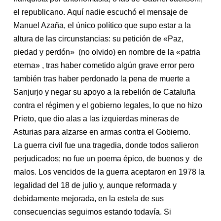
el republicano. Aquí nadie escuchó el mensaje de
Manue
l Azaña, el único político que supo estar a
la
altura de
la
s circunstancias: su petición de «Paz,
piedad y perdón» (no olvido) en nombre de
la
«patria
eterna» , tras haber cometido algún grave error pero
también tras haber perdonado
la
pena de muerte a
Sanjurjo y negar su apoyo a
la
rebelión de Cataluña
contra el régimen y el gobierno legales, lo que no hizo
Prieto, que dio a
la
s a
la
s izquierdas mineras de
Asturias para alzarse en armas contra el Gobierno.
La guerra civil fue una tragedia, donde todos salieron
perjudicados; no fue un poema épico, de buenos y de
malos. Los vencidos de
la
guerra aceptaron en 1978
la
legalidad del 18 de julio y, aunque reformada y
debidamente mejorada, en
la
este
la
de sus
consecuencias seguimos estando todavía. Si