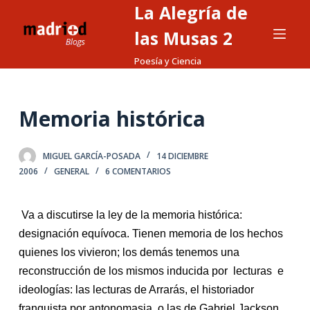
La Alegría de
S
a
las Musas 2
l
Poesía y Ciencia
t
a
r
Memoria histórica
a
l
MIGUEL GARCÍA-POSADA
14 DICIEMBRE
c
2006
GENERAL
6 COMENTARIOS
o
n
t
Va a discutirse
la
ley de
la
memoria histórica:
e
designación equívoca. Tienen memoria de los hechos
n
quienes los vivieron; los demás tenemos una
i
reconstrucción de los mismos inducida por lecturas e
d
ideologías:
la
s lecturas de Arrarás, el historiador
o
franquista por antonomasia, o
la
s de Gabriel Jackson.,