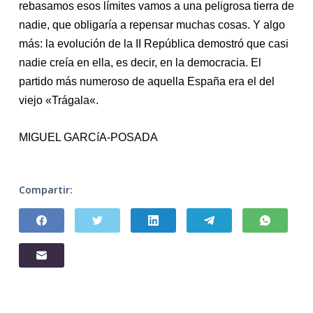
rebasamos esos límites vamos a una peligrosa tierra de
nadie, que obligaría a repensar muchas cosas. Y algo
más:
la
evolución de
la
II República demostró que casi
nadie creía en el
la
, es decir, en
la
democracia. El
partido más numeroso de aquel
la
España era el del
viejo «Trága
la
«.
MIGUEL GARCíA-POSADA
Compartir: