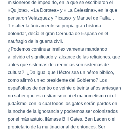
misioneros de impedirlo, en
la
que se escribieron el
«Quijote», «La Dorotea» y » La Celestina», en
la
que
pensaron Velázquez y Picasso
y
Manue
l de Fal
la
…
“Le alienta únicamente su propia gran historia
dolorida”, decía el gran Cernuda de España en el
naufragio de
la
guerra civil.
¿Podemos continuar irreflexivamente mandando
al olvido el significado y alcance de
la
s religiones, que
antes que sistemas de creencias son sistemas de
cultura? ¿Da igual que Héctor sea un héroe bíblico,
como afirmó un ex presidente del Gobierno? Los
españolitos de dentro de veinte o treinta años arriesgan
no saber que es cristianismo ni el mahometismo ni el
judaísmo, con lo cual todos los gatos serán pardos en
la
noche de
la
ignorancia y podremos ser colonizados
por el más astuto, llámase Bill Gates, Ben Laden o el
propietario de
la
multinacional de entonces. Ser