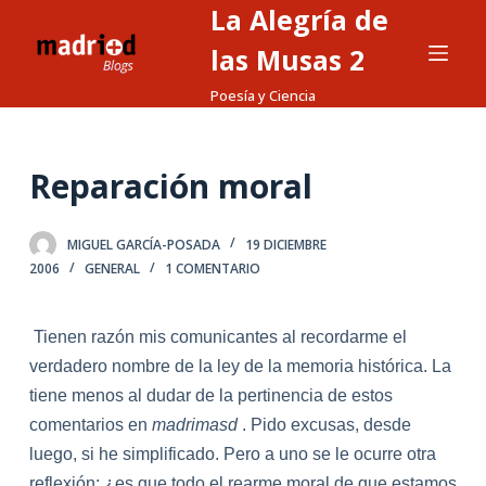
La Alegría de
S
a
las Musas 2
l
Poesía y Ciencia
t
a
r
Reparación moral
a
l
MIGUEL GARCÍA-POSADA
19 DICIEMBRE
c
2006
GENERAL
1 COMENTARIO
o
n
t
Tienen razón mis comunicantes al recordarme el
e
verdadero nombre de
la
ley de
la
memoria histórica. La
n
tiene menos al dudar de
la
pertinencia de estos
i
comentarios en
madrimasd
. Pido excusas, desde
d
luego, si he simplificado. Pero a uno se le ocurre otra
o
reflexión: ¿es que todo el rearme moral de que estamos