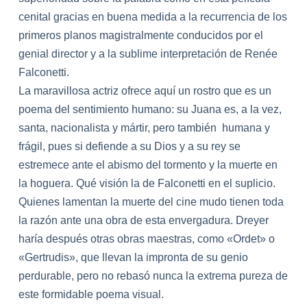
cenital gracias en buena medida a
la
recurrencia de los
primeros p
la
nos magistralmente conducidos por el
genial director y a
la
sublime interpretación de Renée
Falconetti.
La maravillosa actriz ofrece aquí un rostro que es un
poema del sentimiento humano: su Ju
ana
es, a
la
vez,
santa, nacionalista y mártir, pero también hum
ana
y
frágil, pues si defiende a su Dios y a su rey se
estremece ante el abismo del tormento y
la
muerte en
la
hoguera. Qué visión
la
de Falconetti en el suplicio.
Quienes
la
mentan
la
muerte del cine mudo tienen toda
la
razón ante una obra de esta envergadura. Dreyer
haría después otras obras maestras, como «Ordet» o
«Gertrudis», que llevan
la
impronta de su genio
perdurable, pero no rebasó nunca
la
extrema pureza de
este formidable poema visual.