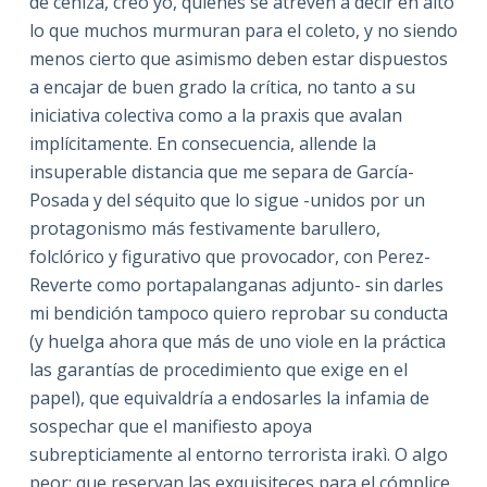
de ceniza, creo yo, quienes se atreven a decir en alto
lo que muchos murmuran para el coleto, y no siendo
menos cierto que asimismo deben estar dispuestos
a encajar de buen grado la crítica, no tanto a su
iniciativa colectiva como a la praxis que avalan
implícitamente. En consecuencia, allende la
insuperable distancia que me separa de García-
Posada y del séquito que lo sigue -unidos por un
protagonismo más festivamente barullero,
folclórico y figurativo que provocador, con Perez-
Reverte como portapalanganas adjunto- sin darles
mi bendición tampoco quiero reprobar su conducta
(y huelga ahora que más de uno viole en la práctica
las garantías de procedimiento que exige en el
papel), que equivaldría a endosarles la infamia de
sospechar que el manifiesto apoya
subrepticiamente al entorno terrorista irakì. O algo
peor: que reservan las exquisiteces para el cómplice