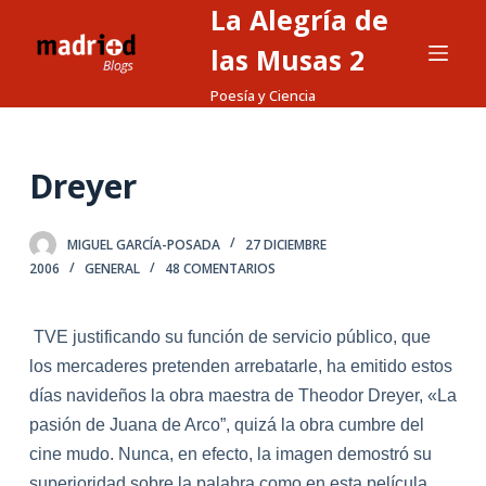
La Alegría de
S
a
las Musas 2
l
Poesía y Ciencia
t
a
r
Dreyer
a
l
MIGUEL GARCÍA-POSADA
27 DICIEMBRE
c
2006
GENERAL
48 COMENTARIOS
o
n
t
TVE justificando su función de servicio público, que
e
los mercaderes pretenden arrebatarle, ha emitido estos
n
días navideños
la
obra maestra de Theodor Dreyer, «La
i
pasión de Ju
ana
de Arco”, quizá
la
obra cumbre del
d
cine mudo. Nunca, en efecto,
la
imagen demostró su
o
superioridad sobre
la
pa
la
bra como en esta pelícu
la