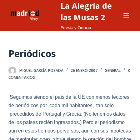
La Alegría de
S
a
las Musas 2
l
Poesía y Ciencia
t
a
r
Periódicos
a
l
MIGUEL GARCÍA-POSADA
26 ENERO 2007
GENERAL
3
c
COMENTARIOS
o
n
t
Seguimos siendo el país de
la
UE con menos lectores
e
de periódicos por
cada mil habitantes, tan solo
n
precedidos de Portugal y Grecia. (No tenemos datos
i
de los países recién ingresados.) Pero el periodismo
d
aun en estos tiempos perversos, aun con sus hipotecas
o
de manipu
la
ciones, sigue siendo
la
oración del hombre