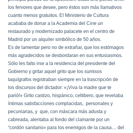
los fervores que desee, pero éstos son más l
la
mativos
cuanto menos gratuitos. El Ministerio de Cultura
acababa de donar a
la
Academia del Cine un
restaurado y modernizado pa
la
cete en el centro de
Madrid por un alquiler simbólico de 50 años.
Es de
la
mentar pero no de extrañar, que los estómagos
más agradecidos se desbordaran en sus entusiasmos.
Sólo les falto irse a
la
residencia del presidente del
Gobierno y gritar aquel grito que los sumisos
taquígrafos registraban siempre en
la
trascripción de
los discursos del dictador: «¡Viva
la
madre que te
parió!» Grito castizo, hispánico, celtibero, que reve
la
ba
íntimas satisfacciones comp
la
cidas, personales y
pecuniarias, y que, con máscara más adusta y
cabreada, alentaba al fondo del c
la
mante por un
“cordón sanitario» para los enemigos de
la
causa… del