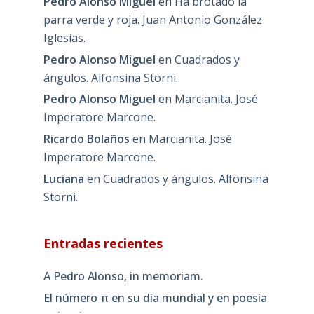
Pedro Alonso Miguel
en
Ha brotado la
parra verde y roja. Juan Antonio González
Iglesias.
Pedro Alonso Miguel
en
Cuadrados y
ángulos. Alfonsina Storni.
Pedro Alonso Miguel
en
Marcianita. José
Imperatore Marcone.
Ricardo Bolaños
en
Marcianita. José
Imperatore Marcone.
Luciana
en
Cuadrados y ángulos. Alfonsina
Storni.
Entradas recientes
A Pedro Alonso, in memoriam.
El número π en su día mundial y en poesía