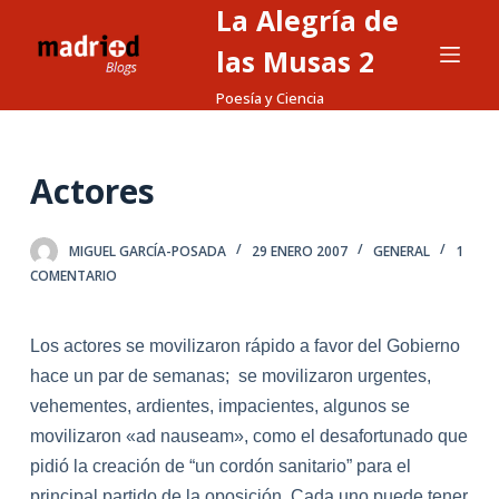
La Alegría de
S
a
las Musas 2
l
Poesía y Ciencia
t
a
r
Actores
a
l
MIGUEL GARCÍA-POSADA
29 ENERO 2007
GENERAL
1
c
COMENTARIO
o
n
t
Los actores se movilizaron rápido a favor del Gobierno
e
hace un par de sem
ana
s; se movilizaron urgentes,
n
vehementes, ardientes, impacientes, algunos se
i
movilizaron «ad nauseam», como el desafortunado que
d
pidió
la
creación de “un cordón sanitario” para el
o
principal partido de
la
oposición. Cada uno puede tener