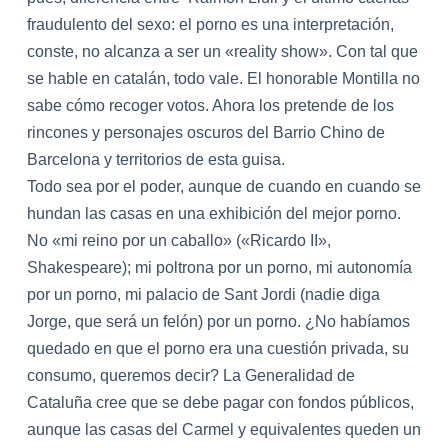
fraudulento del sexo: el porno es una interpretación,
conste, no alcanza a ser un «reality show». Con tal que
se hable en catalán, todo vale. El honorable Montil
la
no
sabe cómo recoger votos. Ahora los pretende de los
rincones y personajes oscuros del Barrio Chino de
Barcelona y territorios de esta guisa.
Todo sea por el poder, aunque de cuando en cuando se
hundan
la
s casas en una exhibición del mejor porno.
No «mi reino por un caballo» («Ricardo II»,
Shakespeare); mi poltrona por un porno, mi autonomía
por un porno, mi pa
la
cio de Sant Jordi (nadie diga
Jorge, que será un felón) por un porno. ¿No habíamos
quedado en que el porno era una cuestión privada, su
consumo, queremos decir? La Generalidad de
Cataluña cree que se debe pagar con fondos públicos,
aunque
la
s casas del Carmel y equivalentes queden un