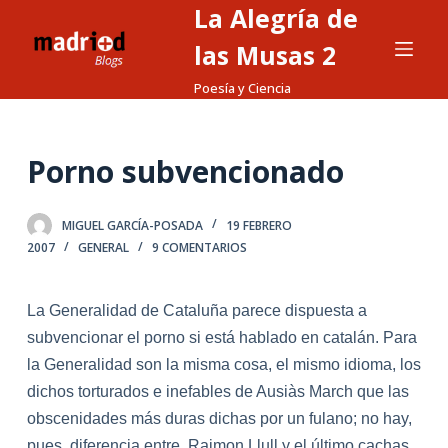
La Alegría de
S
a
las Musas 2
l
Poesía y Ciencia
t
a
r
Porno subvencionado
a
l
MIGUEL GARCÍA-POSADA
19 FEBRERO
c
2007
GENERAL
9 COMENTARIOS
o
n
t
La Generalidad de Cataluña parece dispuesta a
e
subvencionar el porno si está hab
la
do en catalán. Para
n
la
Generalidad son
la
misma cosa, el mismo idioma, los
i
dichos torturados e inefables de Ausiàs March que
la
s
d
obscenidades más duras dichas por un fu
la
no; no hay,
o
pues, diferencia entre Raimon Llull y el último cachas